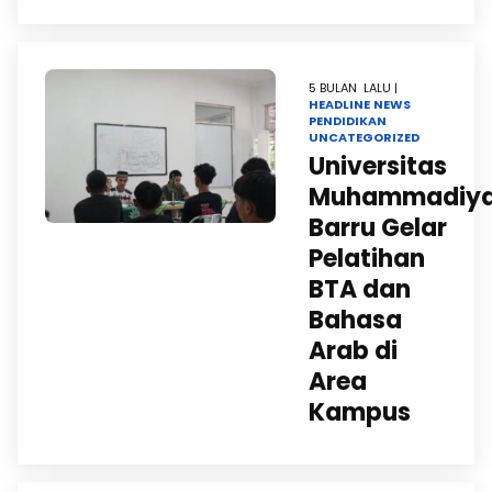
5 BULAN LALU |
HEADLINE
NEWS
PENDIDIKAN
UNCATEGORIZED
Universitas
Muhammadiy
Barru Gelar
Pelatihan
BTA dan
Bahasa
Arab di
Area
Kampus