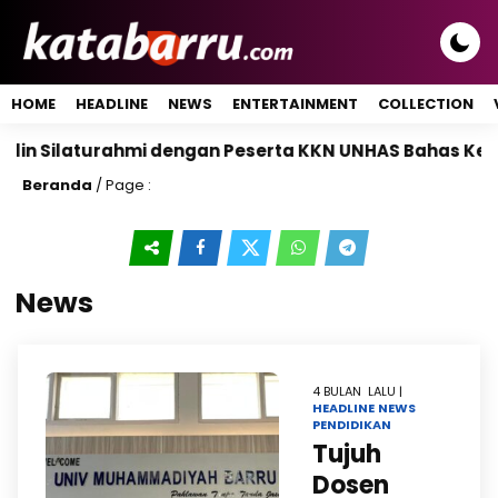
HOME
HEADLINE
NEWS
ENTERTAINMENT
COLLECTION
turahmi dengan Peserta KKN UNHAS Bahas Kebersihan P
Beranda
/ Page :
News
4 BULAN LALU |
HEADLINE
NEWS
PENDIDIKAN
Tujuh
Dosen